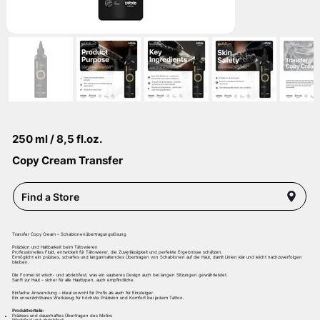
250 ml / 8,5 fl.oz.
Copy Cream Transfer
Find a Store
Transfer Copy Cream – Schablonenübertragungslösung
Präzision und Haltbarkeit beim Tätowieren
Professionelles Fluid, entwickelt für Tätowierer, die Zuverlässigkeit und perfekte Ergebnisse schätzen.
Ermöglicht ein präzises, scharfes und langanhaltendes Übertragen von Schablonen auf die Haut, damit Linien klar und leicht nachzuverfolgen
bleiben.
Die Formel ist wisch- und abriebfest, was ein sauberes Design auch bei langen Sitzungen gewährleistet.
Sanft zur Haut – sicher für alle Hauttypen, auch empfindliche.
Einfache Anwendung – ideal sowohl für Profis als auch für Einsteiger.
Ein unverzichtbares Werkzeug für höchste Präzision und Komfort bei jedem Tattoo.
Produktvorteile:
Präzises und dauerhaftes Übertragen des Motivs