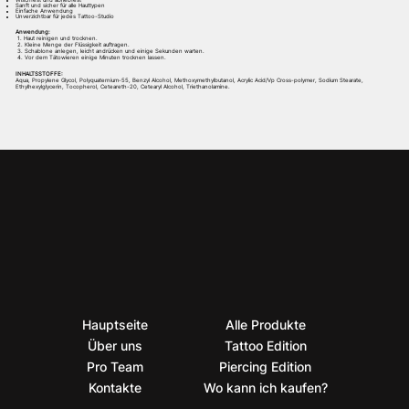
Wischfest und abriebfest
Sanft und sicher für alle Hauttypen
Einfache Anwendung
Unverzichtbar für jedes Tattoo-Studio
Anwendung:
1. Haut reinigen und trocknen.
2. Kleine Menge der Flüssigkeit auftragen.
3. Schablone anlegen, leicht andrücken und einige Sekunden warten.
4. Vor dem Tätowieren einige Minuten trocknen lassen.
INHALTSSTOFFE:
Aqua, Propylene Glycol, Polyquaternium-55, Benzyl Alcohol, Methoxymethylbutanol, Acrylic Acid/Vp Cross-polymer, Sodium Stearate,
Ethylhexylglycerin, Tocopherol, Ceteareth-20, Cetearyl Alcohol, Triethanolamine.
Hauptseite
Alle Produkte
Über uns
Tattoo Edition
Pro Team
Piercing Edition
Kontakte
Wo kann ich kaufen?