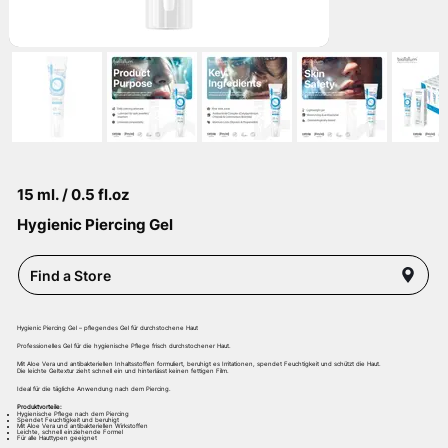
15 ml. / 0.5 fl.oz
Hygienic Piercing Gel
Find a Store
Hygienic Piercing Gel – pflegendes Gel für durchstochene Haut
Professionelles Gel für die hygienische Pflege frisch durchstochener Haut.
Mit Aloe Vera und antibakteriellen Inhaltsstoffen formuliert, beruhigt es Irritationen, spendet Feuchtigkeit und schützt die Haut.
Die leichte Geltextur zieht schnell ein und hinterlässt keinen fettigen Film.
Ideal für die tägliche Anwendung nach dem Piercing.
Produktvorteile:
Hygienische Pflege nach dem Piercing
Spendet Feuchtigkeit und beruhigt
Mit Aloe Vera und antibakteriellen Wirkstoffen
Leichte, schnell einziehende Formel
Für alle Hauttypen geeignet