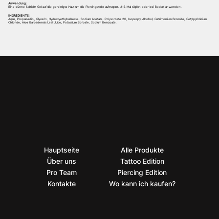
Anwendung:
Eine dünne Schicht Gel auf die gereinigte Haut um die Piercingstelle auftragen. 2–3 Mal täglich oder bei Bedarf anwenden.
INGREDIENTS:
Aqua, Propanediol, Glycerin, Hydroxyethylcellulose, Sodium Acetate, Polysorbate 20, Isopropyl Alcohol, Cetrimonium Bromide, Cetylpyridinium
Chloride, Aloe Barbadensis Leaf Juice, Potassium Sorbate, Sodium Benzoate.
Hauptseite
Alle Produkte
Über uns
Tattoo Edition
Pro Team
Piercing Edition
Kontakte
Wo kann ich kaufen?