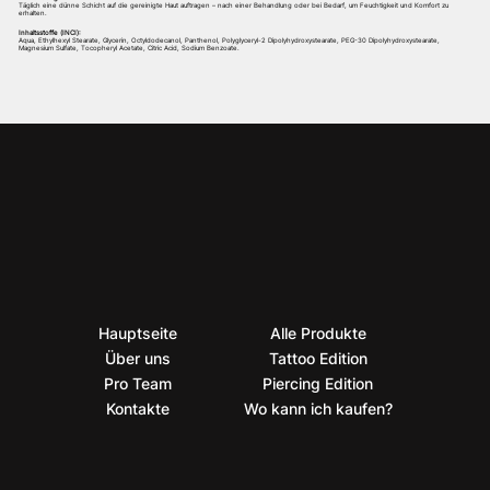
Täglich eine dünne Schicht auf die gereinigte Haut auftragen – nach einer Behandlung oder bei Bedarf, um Feuchtigkeit und Komfort zu
erhalten.
Inhaltsstoffe (INCI):
Aqua, Ethylhexyl Stearate, Glycerin, Octyldodecanol, Panthenol, Polyglyceryl-2 Dipolyhydroxystearate, PEG-30 Dipolyhydroxystearate,
Magnesium Sulfate, Tocopheryl Acetate, Citric Acid, Sodium Benzoate.
Hauptseite
Alle Produkte
Über uns
Tattoo Edition
Pro Team
Piercing Edition
Kontakte
Wo kann ich kaufen?