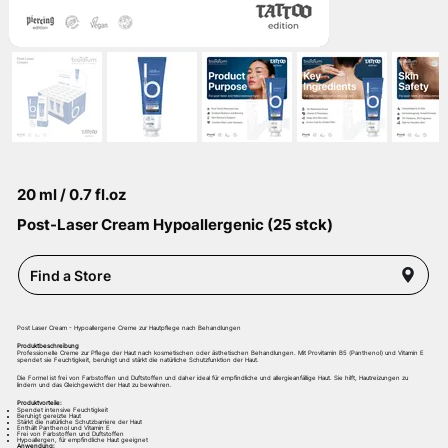
20 ml / 0.7 fl.oz
Post-Laser Cream Hypoallergenic (25 stck)
Find a Store
Post Laser Cream - Hypoallergene Creme zur Hautpflege nach Behandlungen
Produktbeschreibung
Professionelle Creme zur Pflege der Haut nach kosmetischen oder ästhetischen Behandlungen. Mit Provitamin B5 (Panthenol) und Vitamin E
spendet sie Feuchtigkeit, beruhigt und stärkt die natürliche Schutzfunktion der Haut.
Die Formel ist frei von Farbstoffen und Duftstoffen und daher ideal für empfindliche und allergieanfällige Haut. Sie hilft, Hautreizungen zu
lindern und das Gleichgewicht der Haut zu bewahren.
Produktvorteile:
Spendet intensive Feuchtigkeit
Beruhigt gereizte Haut
Stärkt die natürliche Schutzbarriere der Haut
Enthält Panthenol und Vitamin E
Frei von Farbstoffen und Duftstoffen
Hypoallergen, für empfindliche Haut geeignet
Anwendung: