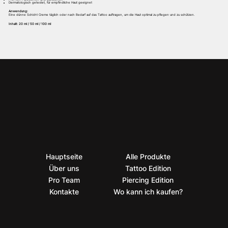
Dermatologisch getestet, für empfindliche Haut geeignet
Anwendung:
Eine dünne Schicht Creme täglich oder nach Bedarf auf das Tattoo auftragen, um die Haut optimal zu pflegen und zu schützen.
Inhalt: 20 ml / 50 ml / 100 ml
Hauptseite
Alle Produkte
Über uns
Tattoo Edition
Pro Team
Piercing Edition
Kontakte
Wo kann ich kaufen?