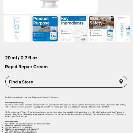
20 ml / 0.7 fl.oz
Rapid Repair Cream
Find a Store
Rapid Repair Cream – intensive Pflege und Schutz für Tattoos
Produktbeschreibung
BioTaTum Professional Rapid Repair Cream ist eine spezialisierte Pflegecreme für die tägliche Anwendung nach dem Tätowieren. Die leichte,
nicht fettende Formel spendet Feuchtigkeit, schützt vor Reizungen und unterstützt das natürliche Gleichgewicht der Haut.
Mit Panthenol und Vitamin E beruhigt und pflegt sie die Haut, stärkt ihre natürliche Schutzbarriere und hilft, die Farbintensität des Tattoos zu
erhalten. Die Creme bildet eine atmungsaktive Schutzschicht, die den Feuchtigkeitsverlust verhindert. Frei von Farbstoffen und Duftstoffen –
ideal für empfindliche Haut.
Produktvorteile:
Spendet Feuchtigkeit und pflegt die tätowierte Haut
Stärkt die natürliche Hautbarriere
Enthält Panthenol und Vitamin E
Bildet eine atmungsaktive Schutzschicht
Hilft, die Farbintensität zu bewahren
Frei von Farbstoffen und Duftstoffen