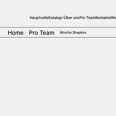
Hauptseite
Katalog
Über uns
Pro Team
Kontakte
Wo
Home
Pro Team
Mincho Shapkov