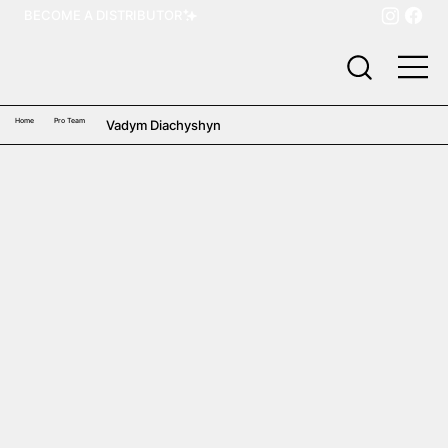
BECOME A DISTRIBUTOR
Home
Pro Team
Vadym Diachyshyn