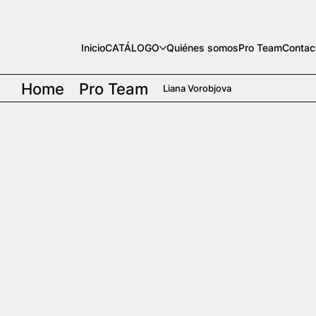
Inicio
CATÁLOGO
Quiénes somos
Pro Team
Contac
Home
Pro Team
Liana Vorobjova