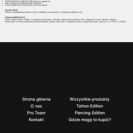
Zawiera glicerynę i alantoinę dla miękkości i gładkości
Nie wysusza i pozostawia uczucie świeżości
Lekka, przyjemna konsystencja i owocowy zapach
Sposób użycia:
Nanieść niewielką ilość pianki na skórę, delikatnie rozprowadzić, a następnie spłukać wodą.
SKŁAD (INGREDIENTS):
Aqua, Sodium Laureth Sulfate, Cocamidopropyl Betaine, Disodium Laureth Sulfosuccinate, PEG-7 Glyceryl Cocoate, Allantoin, Glycerin,
Polysorbate 20, Behenamidopropyl Dimethylamine, Parfum, Citric Acid, Potassium Sorbate, Sodium Benzoate, Limonene, CI 14720, CI 15985
Strona główna
Wszystkie produkty
O nas
Tattoo Edition
Pro Team
Piercing Edition
Kontakt
Gdzie mogę to kupić?