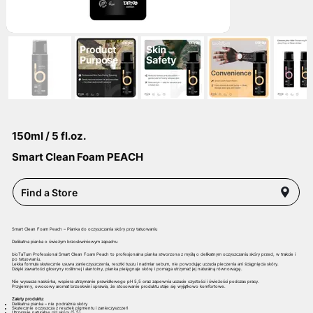
150ml / 5 fl.oz.
Smart Clean Foam PEACH
Find a Store
Smart Clean Foam Peach – Pianka do oczyszczania skóry przy tatuowaniu
Delikatna pianka o świeżym brzoskwiniowym zapachu
bioTaTum Professional Smart Clean Foam Peach to profesjonalna pianka stworzona z myślą o delikatnym oczyszczaniu skóry przed, w trakcie i
po tatuowaniu.
Lekka formuła skutecznie usuwa zanieczyszczenia, resztki tuszu i nadmiar sebum, nie powodując uczucia pieczenia ani ściągnięcia skóry.
Dzięki zawartości gliceryny roślinnej i alantoiny, pianka pielęgnuje skórę i pomaga utrzymać jej naturalną równowagę.
Nie wysusza naskórka, wspiera utrzymanie prawidłowego pH 5,5 oraz zapewnia uczucie czystości i świeżości podczas pracy.
Przyjemny, owocowy aromat brzoskwini sprawia, że stosowanie produktu staje się wyjątkowo komfortowe.
Zalety produktu:
Delikatna pianka – nie podrażnia skóry
Skutecznie oczyszcza z resztek pigmentu i zanieczyszczeń
Utrzymuje naturalne pH skóry (5,5)