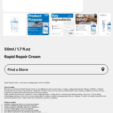
50ml / 1.7 fl.oz
Rapid Repair Cream
Find a Store
Rapid Repair Cream – intensywna pielęgnacja i ochrona tatuażu
Opis produktu
BioTaTum Professional Rapid Repair Cream to specjalistyczny krem opracowany z myślą o pielęgnacji świeżych tatuaży. Delikatna, nietłusta
formuła zapewnia skórze odpowiednie nawilżenie, komfort oraz ochronę przed podrażnieniami. Krem wspiera naturalne procesy odnowy
naskórka i pomaga zachować intensywność kolorów tatuażu.
Dzięki zawartości pantenolu i witaminy E, krem działa łagodząco, nawilża skórę i wzmacnia jej naturalną barierę ochronną. Tworzy lekką,
oddychającą warstwę, która chroni przed utratą wilgoci i wspiera codzienną pielęgnację skóry po zabiegu. Produkt nie zawiera barwników ani
substancji zapachowych, dzięki czemu jest bezpieczny dla skóry wrażliwej.
Zalety produktu:
Nawilża i pielęgnuje skórę po wykonaniu tatuażu
Wspiera naturalną funkcję barierową naskórka
Zawiera aktywne składniki: pantenol i witaminę E
Tworzy oddychającą, ochronną warstwę
Pomaga utrzymać intensywność kolorów tatuażu
Nie zawiera barwników ani substancji zapachowych