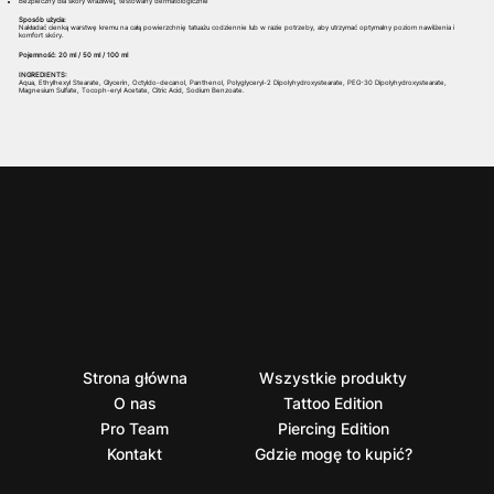
Bezpieczny dla skóry wrażliwej, testowany dermatologicznie
Sposób użycia:
Nakładać cienką warstwę kremu na całą powierzchnię tatuażu codziennie lub w razie potrzeby, aby utrzymać optymalny poziom nawilżenia i
komfort skóry.
Pojemność: 20 ml / 50 ml / 100 ml
INGREDIENTS:
Aqua, Ethylhexyl Stearate, Glycerin, Octyldo-decanol, Panthenol, Polyglyceryl-2 Dipolyhydroxystearate, PEG-30 Dipolyhydroxystearate,
Magnesium Sulfate, Tocoph-eryl Acetate, Citric Acid, Sodium Benzoate.
Strona główna
Wszystkie produkty
O nas
Tattoo Edition
Pro Team
Piercing Edition
Kontakt
Gdzie mogę to kupić?