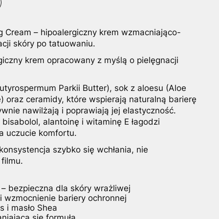
ng Cream – hipoalergiczny krem wzmacniająco-
acji skóry po tatuowaniu.
rgiczny krem opracowany z myślą o pielęgnacji
tyrospermum Parkii Butter), sok z aloesu (Aloe
) oraz ceramidy, które wspierają naturalną barierę
wnie nawilżają i poprawiają jej elastyczność.
isabolol, alantoinę i witaminę E łagodzi
a uczucie komfortu.
onsystencja szybko się wchłania, nie
filmu.
 – bezpieczna dla skóry wrażliwej
i wzmocnienie bariery ochronnej
s i masło Shea
aniająca się formuła