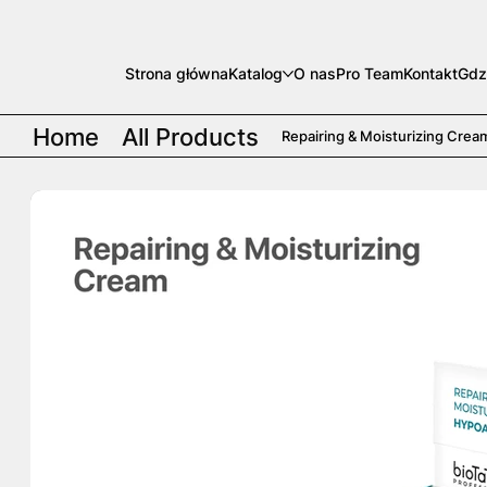
Strona główna
Katalog
O nas
Pro Team
Kontakt
Gdz
Home
All Products
Repairing & Moisturizing Cream