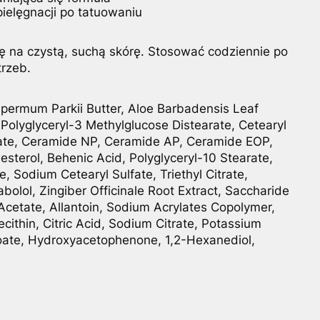
pielęgnacji po tatuowaniu
ę na czystą, suchą skórę. Stosować codziennie po
trzeb.
spermum Parkii Butter, Aloe Barbadensis Leaf
 Polyglyceryl-3 Methylglucose Distearate, Cetearyl
arate, Ceramide NP, Ceramide AP, Ceramide EOP,
esterol, Behenic Acid, Polyglyceryl-10 Stearate,
, Sodium Cetearyl Sulfate, Triethyl Citrate,
bolol, Zingiber Officinale Root Extract, Saccharide
Acetate, Allantoin, Sodium Acrylates Copolymer,
cithin, Citric Acid, Sodium Citrate, Potassium
ate, Hydroxyacetophenone, 1,2-Hexanediol,