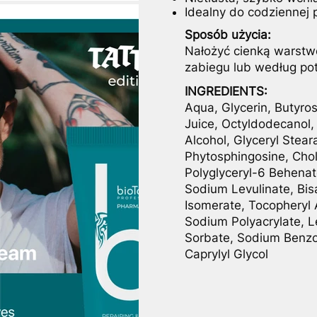
Idealny do codziennej 
Sposób użycia:
Nałożyć cienką warstw
zabiegu lub według po
INGREDIENTS:
Aqua, Glycerin, Butyro
Juice, Octyldodecanol,
Alcohol, Glyceryl Ste
Phytosphingosine, Chol
Polyglyceryl-6 Behenate
Sodium Levulinate, Bisa
Isomerate, Tocopheryl 
Sodium Polyacrylate, Le
Sorbate, Sodium Benzo
Caprylyl Glycol