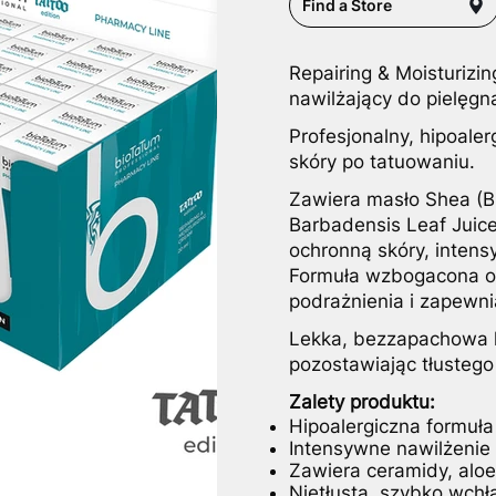
Find a Store
Repairing & Moisturizi
nawilżający do pielęgn
Profesjonalny, hipoale
skóry po tatuowaniu.
Zawiera masło Shea (Bu
Barbadensis Leaf Juice
ochronną skóry, intensy
Formuła wzbogacona o b
podrażnienia i zapewni
Lekka, bezzapachowa k
pozostawiając tłustego 
Zalety produktu:
Hipoalergiczna formuła
Intensywne nawilżenie 
Zawiera ceramidy, aloe
Nietłusta, szybko wchł