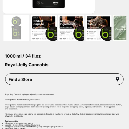
1000 ml / 34 fl.oz
Royal Jelly Cannabis
Find a Store
Royal Jelly Cannabis – pielęgnacja skóry podczas tatuowania
Profesjonalna wazelina dla artystów tatuażu
Profesjonalna wazelina stworzona specjalnie do stosowania podczas wykonywania tatuażu. Zawiera masło Shea (Butyrospermum Parkii Butter),
olej z nasion konopi (Cannabis Sativa Seed Oil) oraz pantenol, które wspólnie pielęgnują skórę, łagodzą podrażnienia i chronią przed
przesuszeniem.
Nie usuwa przeniesionego wzoru, nie podrażnia skóry i jest wyjątkowo wydajna. Delikatny, świeży zapach zwiększa komfort pracy zarówno
tatuażysty, jak i klienta.
Zalety produktu:
Nie usuwa przeniesionego wzoru
Łagodzi i chroni skórę podczas tatuowania
Pielęgnuje dzięki zawartości masła Shea, oleju konopnego i pantenolu
Neutralny, świeży zapach