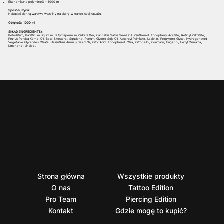
Ekonomiczna pojemność – 1000 ml
Sposób użycia:
Nakładać cienką warstwą wazeliny na skórę w trakcie sesji tatuażu.
Objętość: 1000 ml
SKŁAD (INGREDIENTS):
Petrolatum, Paraffinum Liquidum, Butyrospermum Parkii Butter, Cannabis Sativa Seed Oil, Panthenol, Tocopheryl Acetate, Retinyl Palmitate,
Prunus Persica Kernel Oil, Beta-Sitosterol, Squalene, Parfum, Glycine Soja Oil, Ascorbyl Palmitate, Lecithin, Propylene Glycol, Hydrogenated
Vegetable Glycerides Citrate, Helianthus Annuus Seed Oil, Citric Acid, Tocopherol, Citral, Citronellol, Coumarin, Eugenol, Hexyl Cinnamal,
Limonene, Linalool.
Strona główna
Wszystkie produkty
O nas
Tattoo Edition
Pro Team
Piercing Edition
Kontakt
Gdzie mogę to kupić?