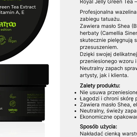
Royal Jelly Green Tea 
Profesjonalna wazelin
zabiegu tatuażu.
Zawiera masło Shea (Bu
herbaty (Camellia Sinens
skutecznie pielęgnują 
przesuszeniem.
Dzięki swojej delikatne
przeniesionego wzoru 
Neutralny zapach spraw
artysty, jak i klienta.
Zalety produktu:
Nie usuwa przeniesion
Łagodzi i chroni skórę
Zawiera masło Shea, eks
Neutralny, świeży zap
Ekonomiczne opakowan
Sposób użycia:
Nakładać cienką warstw