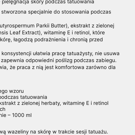
– pielęgnacja skóry podczas tatuowania
a stworzona specjalnie do stosowania podczas
tyrospermum Parkii Butter), ekstrakt z zielonej
is Leaf Extract), witaminę E i retinol, które
skórę, łagodzą podrażnienia i chronią przed
j konsystencji ułatwia pracę tatuażysty, nie usuwa
i zapewnia odpowiedni poślizg podczas zabiegu.
ia, że praca z nią jest komfortowa zarówno dla
ego wzoru
 podczas tatuowania
trakt z zielonej herbaty, witaminę E i retinol
ach
ie – 1000 ml
ą wazeliny na skórę w trakcie sesji tatuażu.