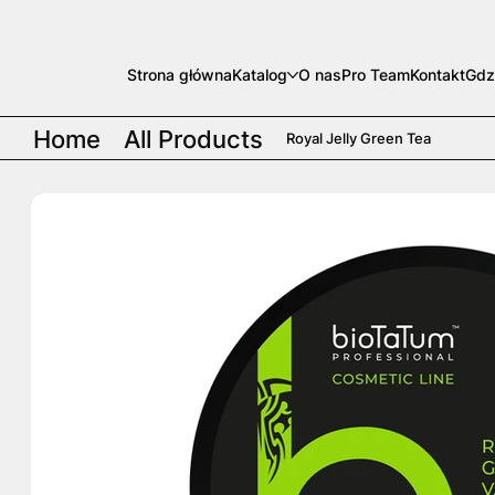
Strona główna
Katalog
O nas
Pro Team
Kontakt
Gdz
Home
All Products
Royal Jelly Green Tea