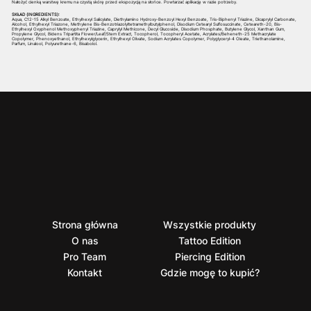
Nałożyć cienką warstwę kremu na czystą skórę przed ekspozycją na słońce. Powtarzać aplikację w razie potrzeby.
SKŁAD (INGREDIENTS):
Aqua, C12-15 Alkyl Benzoate, Ethylhexyl Salicylate, Diethylamino Hydroxy-Benzoyl Hexyl Benzoate, Tris-Biphenyl Triazine, Dicaprylyl Carbonate,
Alcohol, Ethylhexyl Triazone, Methylene Bis-Benzotriazolyltetramethylbutylphenol, Disodium Cetearyl Sulfosuccinate, Ceteareth-20, Bis-
Ethylhexyl Oxyphenol Methoxyphenyl Triazine, Caprylyl Methicone, Decyl Glucoside, Disodium Phosphate, Butylene Glycol, Xanthan Gum,
Propylene Glycol, Bidens Tripartita Flower/Leaf/Stem Extract, Tocopherol, Tocopheryl Acetate, Acrylates/Beheneth-25 Methacrylate
Copolymer, Phenoxyethanol, Ethylhexylglycerin, Ethylhexyl Olivate, Sodium Acrylates Copolymer, Polyglyceryl-4 Oleate, Triethanolamine,
Parfum, Linalool, Polyurethane-6, Bisabolol.
Strona główna
Wszystkie produkty
O nas
Tattoo Edition
Pro Team
Piercing Edition
Kontakt
Gdzie mogę to kupić?