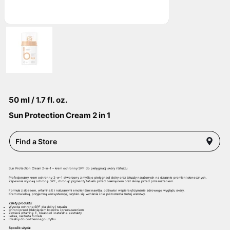
50 ml / 1.7 fl. oz.
Sun Protection Cream 2 in 1
Find a Store
Sun Protection Cream 2-in-1 – krem ochronny SPF do pielęgnacji skóry i tatuażu
Profesjonalny krem ochronny 2-w-1 stworzony z myślą o pielęgnacji skóry oraz tatuaży narażonych na działanie promieni słonecznych.
Zapewnia wysoką ochronę SPF, chroniąc pigmenty tatuażu przed blaknięciem oraz skórę przed przesuszeniem.
Formuła z aloesem, witaminą E i naturalnymi emolientami nawilża, odżywia i wspiera utrzymanie zdrowego wyglądu skóry.
Krem ma lekką, przyjemną konsystencję, szybko się wchłania i nie pozostawia tłustej warstwy.
Zalety produktu:
Wysoka ochrona SPF dla skóry i tatuażu
Chroni przed blaknięciem kolorów i przesuszeniem
Zawiera witaminę E, bisabolol i naturalne ekstrakty
Lekka, nietłusta formuła
Idealny do codziennego użytku
Sposób użycia: