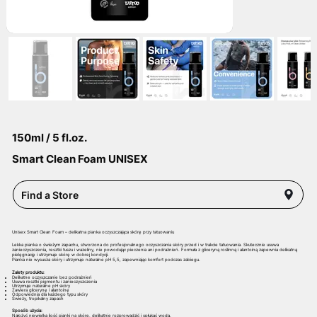
150ml / 5 fl.oz.
Smart Clean Foam UNISEX
Find a Store
Unisex Smart Clean Foam – delikatna pianka oczyszczająca skórę przy tatuowaniu
Lekka pianka o świeżym zapachu, stworzona do profesjonalnego oczyszczania skóry przed i w trakcie tatuowania. Skutecznie usuwa
zanieczyszczenia, resztki tuszu i wazeliny, nie powodując pieczenia ani podrażnień. Formuła z gliceryną roślinną i alantoiną zapewnia delikatną
pielęgnację i utrzymuje skórę w dobrej kondycji.
Pianka nie wysusza skóry i utrzymuje naturalne pH 5,5, zapewniając komfort podczas zabiegu.
Zalety produktu:
Delikatne oczyszczanie bez podrażnień
Usuwa resztki pigmentu i zanieczyszczenia
Utrzymuje naturalne pH skóry
Zawiera glicerynę i alantoinę
Odpowiednia dla każdego typu skóry
Świeży, tropikalny zapach
Sposób użycia:
Nałożyć niewielką ilość pianki na skórę, delikatnie rozprowadzić i spłukać wodą.