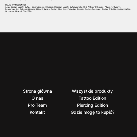
SKŁAD (INGREDIENTS):
Aqua, Sodium Laureth Sulfate, Cocamidopropyl Betaine, Disodium Laureth Sulfosuccinate, PEG-7 Glyceryl Cocoate, Allantoin, Glycerin,
Polysorbate 20, Behenamidopropyl Dimethylamine, Parfum, Citric Acid, Potassium Sorbate, Sodium Benzoate, Sodium Chloride, Sodium Sulfate,
Limonene, Linalool, CI 42090.
Strona główna
Wszystkie produkty
O nas
Tattoo Edition
Pro Team
Piercing Edition
Kontakt
Gdzie mogę to kupić?