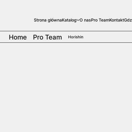
Strona główna
Katalog
O nas
Pro Team
Kontakt
Gdz
Home
Pro Team
Horishin