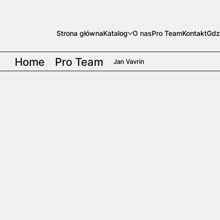
Strona główna
Katalog
O nas
Pro Team
Kontakt
Gdz
Home
Pro Team
Jan Vavrin