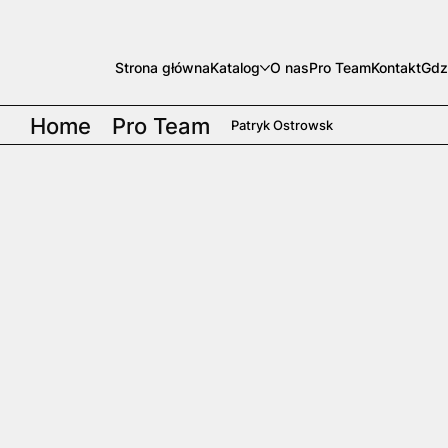
Strona główna
Katalog
O nas
Pro Team
Kontakt
Gdz
Home
Pro Team
Patryk Ostrowsk