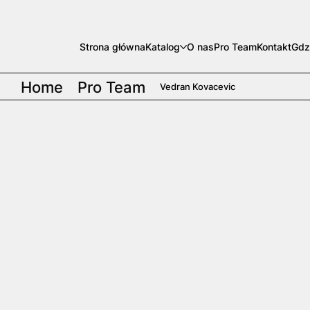
Strona główna
Katalog
O nas
Pro Team
Kontakt
Gdz
Home
Pro Team
Vedran Kovacevic