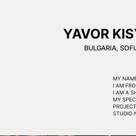
YAVOR KI
BULGARIA, SOFI
MY NAME
I AM FRO
I AM A 
MY SPEC
PROJECT
STUDIO 