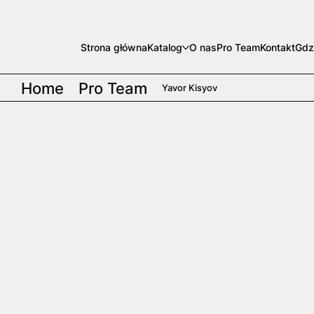
Strona główna
Katalog
O nas
Pro Team
Kontakt
Gdz
Home
Pro Team
Yavor Kisyov