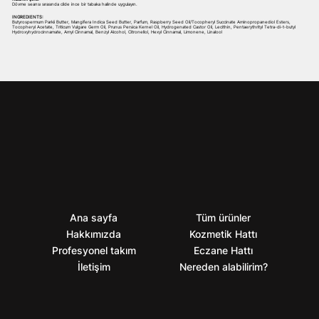
Dövme seansı sırasında cilde ince bir tabaka halinde uygulayın.
INGREDIENTS:
Butyrospermum Parkii Butter, Mangifera Indica Seed Butter, Parfum, Raspberry Seed Oil/Tocopheryl Succinate Aminopropanediol Esters,
Tocopheryl Acetate, Triticum Vulgare Germ Oil, Prunus Persica Kernel Oil, Hydrogenated Castor Oil, Lecithin, Pentaerythrityl Tetra-di-t-butyl
Hydroxyhydrocinnamate, Amyl Cinnamal, Benzyl Alcohol, Citronellol, Hexyl Cinnamal, Limonene, Linalool
Ana sayfa
Tüm ürünler
Hakkımızda
Kozmetik Hattı
Profesyonel takım
Eczane Hattı
İletişim
Nereden alabilirim?