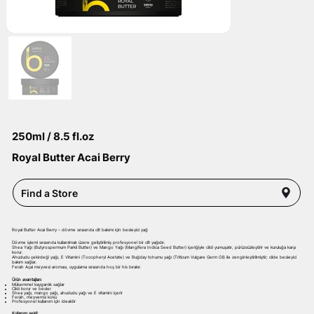
250ml / 8.5 fl.oz
Royal Butter Acai Berry
Find a Store
Royal Butter Acai Berry – dövme sırasında cilt bakımı için besleyici yağ
Dövme işlemi sırasında kullanılmak üzere geliştirilmiş profesyonel bir cilt yağıdır.
Shea Yağı (Butyrospermum Parkii Butter) ve Mango Yağı (Mangifera Indica Seed Butter) içeriğiyle cildi yumuşatır, pürüzsüzleştirir ve kuruluğa karşı
korur.
Ahududu çekirdeği yağı, E Vitamini (Tocopheryl Acetate) ve Buğday tohumu yağı (Triticum Vulgare Germ Oil) ile zenginleştirilmiştir; cilde besleyici
bakım sağlar.
Ferah Açai meyvesi aroması, uygulama sırasında hoş bir his bırakır.
Ürün avantajları:
Mükemmel kayganlık sağlar
Cildi korur ve besler
Shea yağı, mango yağı, ahududu yağı ve E vitamini içerir
Ferah, meyvemsi koku
Profesyonel kullanım için idealdir
Kullanım şekli: