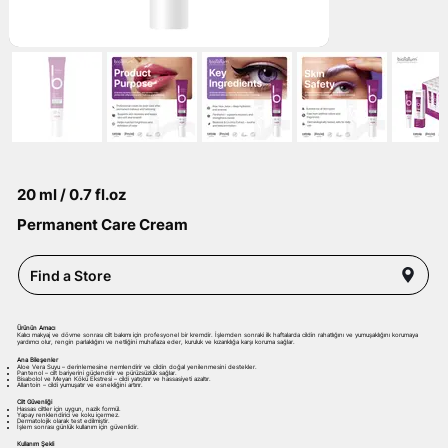
20 ml / 0.7 fl.oz
Permanent Care Cream
Find a Store
Ürünün Amacı
Kalıcı makyaj ve dövme sonrası cilt bakımı için profesyonel bir kremdir. İşlemden sonraki ilk haftalarda cildin rahatlığını ve yumuşaklığını korumaya
yardımcı olur, rengin parlaklığını ve netliğini muhafaza eder, kuruluk ve kızarıklığa karşı koruma sağlar.
Ana Bileşenler
Aloe Vera Suyu – derinlemesine nemlendirir ve cildin doğal yenilenmesini destekler.
Pantenol – cilt bariyerini güçlendirir ve pürüzsüzlük sağlar.
Bisabolol ve Meyan Kökü Ekstresi – cildi yatıştırır ve hassasiyeti azaltır.
Allantoin – cildi yumuşatır ve esnekliğini artırır.
Cilt Güvenliği
Hassas ciltler için uygun, nazik formül.
Yapay renklendirici ve koku içermez.
Dermatolojik olarak test edilmiştir.
İşlem sonrası günlük kullanım için güvenlidir.
Kullanım Şekli