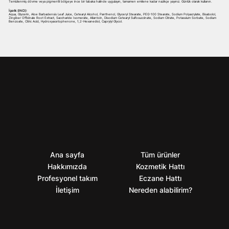
Temizlenmiş dövme veya pigmentli bölgeye ince bir tabaka halinde uygulayın, tamamen emilene kadar nazikçe yayınız. Günlük olarak kullanın.
İçerik (INCI):
Aqua, Glycerin, Aloe Barbadensis Leaf Juice, Cetearyl Alcohol, Panthenol, Glyceryl Stearate, PEG-100 Stearate, Sodium Polyacrylate, Bisabolol,
Zingiber Officinale Root Extract, Saccharide Isomerate, Allantoin, Disodium Cetearyl Sulfosuccinate, Sodium Citrate, Potassium Sorbate, Sodium
Benzoate, Citric Acid, Hydroxyacetophenone, 1,2-Hexanediol, Caprylyl Glycol.
Ana sayfa
Tüm ürünler
Hakkımızda
Kozmetik Hattı
Profesyonel takım
Eczane Hattı
İletişim
Nereden alabilirim?