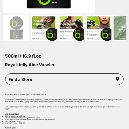
500ml / 16.9 fl.oz
Royal Jelly Aloe Vaselin
Find a Store
Royal Jelly Aloe – Dövme işlemi sırasında cilt bakımı
Profesyonel kullanım için özel olarak geliştirilen vazelin bazlı bakım ürünü. Shea yağı (Butyrospermum Parkii Butter) ve aloe vera yaprağı suyu (Aloe
Barbadensis Leaf Juice) içeriği sayesinde cildi etkili bir şekilde nemlendirir, yumuşatır, tahrişi yatıştırır ve kuruluğu önler.
Ürün, aktarılmış dövme şablonunu silmez, cildi tahriş etmez ve nötr, ferah bir kokuya sahiptir. Dövme sanatçısı ve müşteri için maksimum konfor
sağlar.
Ürünün avantajları:
Dövme şablonunu silmez
Dövme işlemi sırasında cildi yatıştırır ve korur
Shea yağı ve aloe vera içeriğiyle cildi nemlendirir ve yumuşatır
Nötr ve ferah koku
Ekonomik boy – 250 ml
Kullanım şekli: