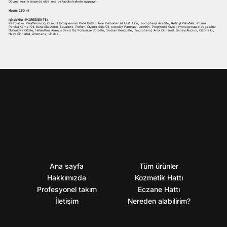
Dövme seansı sırasında cilde ince bir tabaka halinde uygulayın.
Hacim: 250 ml
İçindekiler (INGREDIENTS):
Petrolatum, Paraffinum Liquidum, Butyrospermum Parkii Butter, Aloe Barbadensis Leaf Juice, Tocopheryl Acetate, Retinyl Palmitate, Prunus
Persica Kernel Oil, Beta-Sitosterol, Squalene, Parfum, Glycine Soja Oil, Ascorbyl Palmitate, Lecithin, Propylene Glycol, Hydrogenated Vegetable
Glycerides Citrate, Helianthus Annuus Seed Oil, Potassium Sorbate, Sodium Benzoate, Tocopherol, Amyl Cinnamal, Benzyl Alcohol, Citronellol,
Hexyl Cinnamal, Limonene, Linalool
Ana sayfa
Tüm ürünler
Hakkımızda
Kozmetik Hattı
Profesyonel takım
Eczane Hattı
İletişim
Nereden alabilirim?