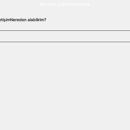
BECOME A DISTRIBUTOR
letişim
Nereden alabilirim?