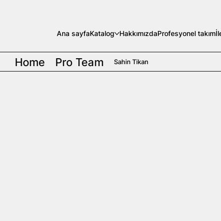
Ana sayfa
Katalog
Hakkımızda
Profesyonel takım
İ
Home
Pro Team
Sahin Tikan