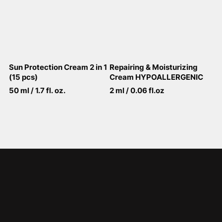
Sun Protection Cream 2 in 1
Repairing & Moisturizing
(15 pcs)
Cream HYPOALLERGENIC
50 ml / 1.7 fl. oz.
2 ml / 0.06 fl.oz
View More
View More