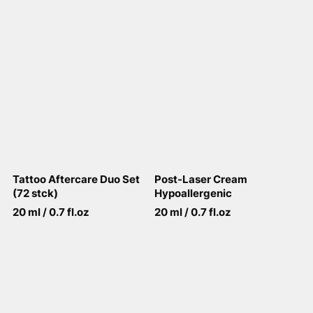
Tattoo Aftercare Duo Set
Post-Laser Cream
(72 stck)
Hypoallergenic
20 ml / 0.7 fl.oz
20 ml / 0.7 fl.oz
View More
View More