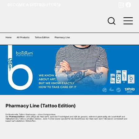
BECOME A DISTRIBUTOR
Home
All Products
Tattoo Edition
Pharmacy Line
Pharmacy Line (Tattoo Edition)
Professionelle Tattoo-Nachsorge – ohne Kompromisse.
Die
Pharmacy Edition-
Linie pflegt die Haut sanft, spendet Feuchtigkeit und hält sie gesund, während gleichzeitig die Leuchtkraft und
Haltbarkeit des Tattoos erhalten bleiben. Jede Formel wurde speziell für die Bedürfnisse der Haut nach dem Tätowieren entwickelt und
basiert auf natürlichen Wirkstoffen.