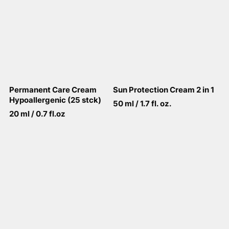
Permanent Care Cream
Sun Protection Cream 2 in 1
Hypoallergenic (25 stck)
50 ml / 1.7 fl. oz.
20 ml / 0.7 fl.oz
View More
View More