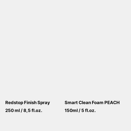
View More
View More
Redstop Finish Spray
Smart Clean Foam PEACH
250 ml / 8,5 fl.oz.
150ml / 5 fl.oz.
View More
View More