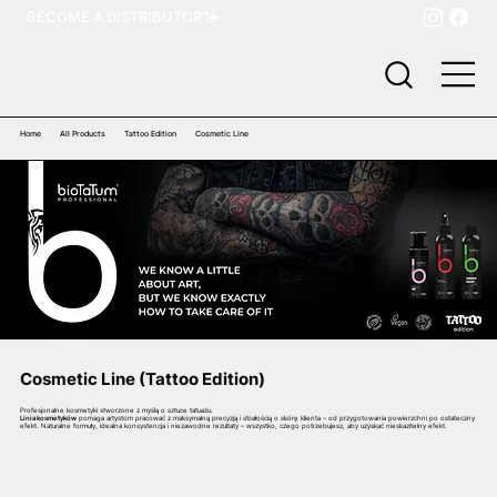
BECOME A DISTRIBUTOR
Home
All Products
Tattoo Edition
Cosmetic Line
Cosmetic Line (Tattoo Edition)
Profesjonalne kosmetyki stworzone z myślą o sztuce tatuażu.
Linia kosmetyków
pomaga artystom pracować z maksymalną precyzją i dbałością o skórę klienta – od przygotowania powierzchni po ostateczny
efekt. Naturalne formuły, idealna konsystencja i niezawodne rezultaty – wszystko, czego potrzebujesz, aby uzyskać nieskazitelny efekt.